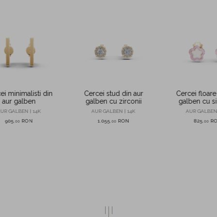
ei minimalisti din
Cercei stud din aur
Cercei floare
aur galben
galben cu zirconii
galben cu s
0.04ct pentr
UR GALBEN | 14K
AUR GALBEN | 14K
AUR GALBEN 
905
RON
1.055
RON
825
R
,
00
,
00
,
00