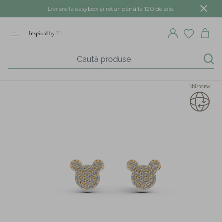
Livrare la easybox și retur până la 120 de zile.
360 view