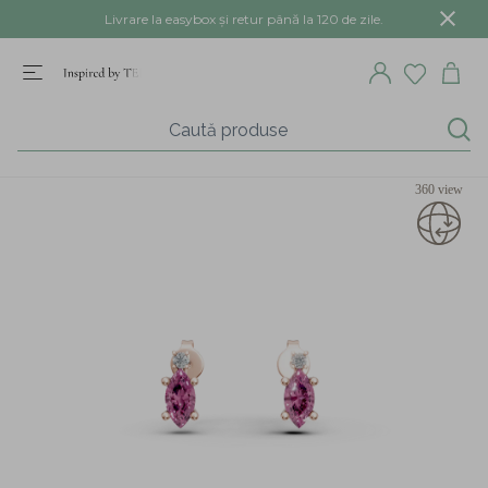
Livrare la easybox și retur până la 120 de zile.
360 view