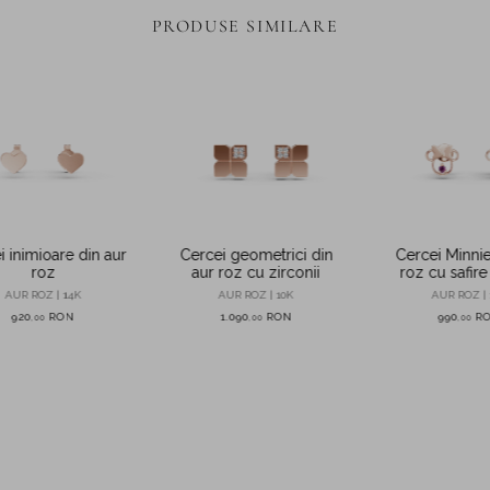
PRODUSE SIMILARE
i inimioare din aur
Cercei geometrici din
Cercei Minnie
roz
aur roz cu zirconii
roz cu safir
0.02ct pentr
AUR ROZ | 14K
AUR ROZ | 10K
AUR ROZ | 
920
RON
1.090
RON
990
R
,
00
,
00
,
00