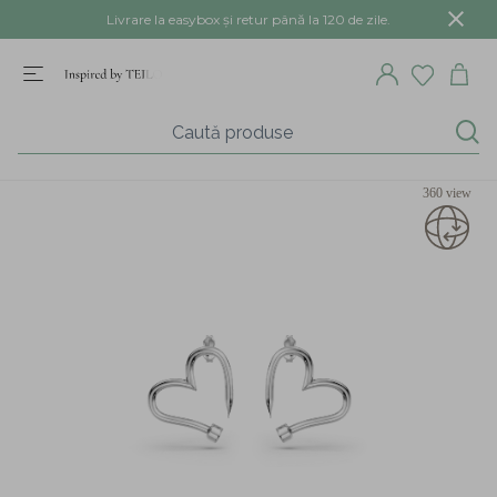
Livrare la easybox și retur până la 120 de zile.
360 view