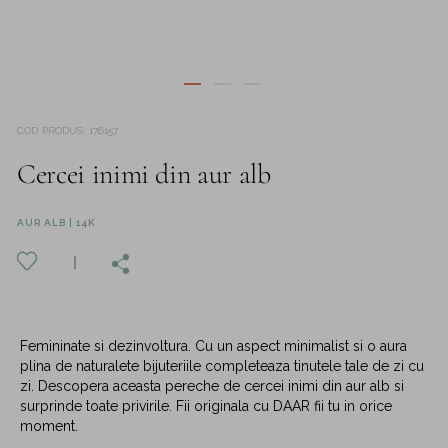
COD PRODUS
:
176157
Cercei inimi din aur alb
AUR ALB | 14K
Femininate si dezinvoltura. Cu un aspect minimalist si o aura
plina de naturalete bijuteriile completeaza tinutele tale de zi cu
zi. Descopera aceasta pereche de cercei inimi din aur alb si
surprinde toate privirile. Fii originala cu DAAR fii tu in orice
moment.