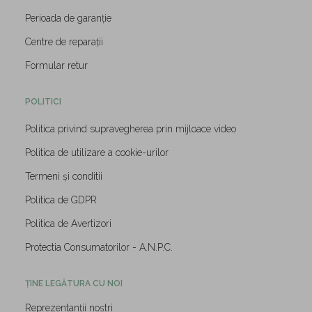
Perioada de garanție
Centre de reparații
Formular retur
POLITICI
Politica privind supravegherea prin mijloace video
Politica de utilizare a cookie-urilor
Termeni și conditii
Politica de GDPR
Politica de Avertizori
Protectia Consumatorilor - A.N.P.C.
ȚINE LEGĂTURA CU NOI
Reprezentanții noștri