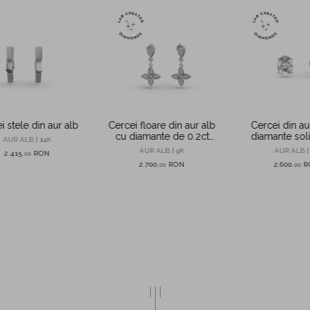
i stele din aur alb
Cercei floare din aur alb
Cercei din au
cu diamante de 0.2ct
diamante soli
AUR ALB | 14K
create in laborator
0.5ct create in
AUR ALB | 9K
AUR ALB |
2.415
RON
,
00
2.700
RON
2.600
R
,
00
,
00