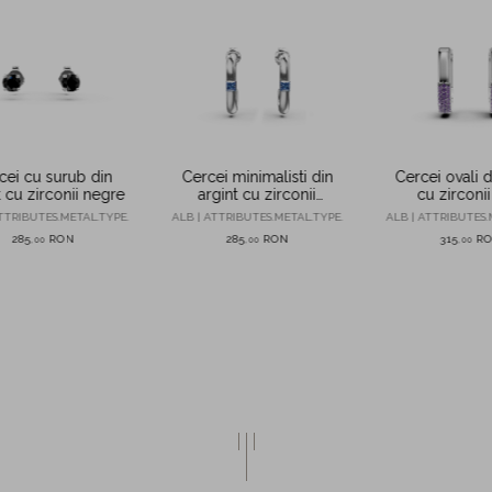
cei cu surub din
Cercei minimalisti din
Cercei ovali d
t cu zirconii negre
argint cu zirconii
cu zirconi
albastre
TTRIBUTES.METAL.TYPE.
ALB | ATTRIBUTES.METAL.TYPE.
ALB | ATTRIBUTES.
285
RON
285
RON
315
R
,
00
,
00
,
00