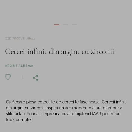
COD PRODUS
:
188041
Cercei infinit din argint cu zirconii
ARGINT ALB | 925
Cu fiecare piesa colectiile de cercei te fascineaza. Cerceii infinit
din argint cu zirconii inspira un aer modern o alura glamour a
stilului tau. Poarta-i impreuna cu alte bijuterii DAAR pentru un
look complet.