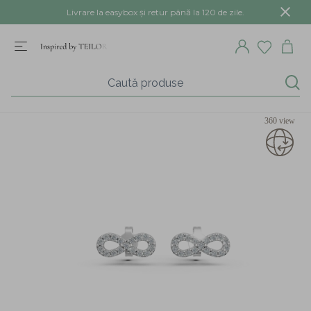
Livrare la easybox și retur până la 120 de zile.
360 view