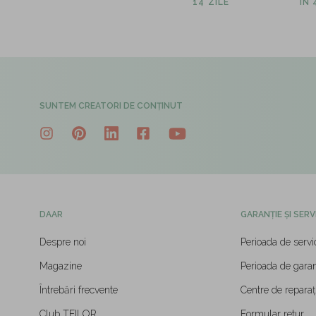
14 ZILE
ÎN
SUNTEM CREATORI DE CONȚINUT
DAAR
GARANȚIE ȘI SERV
Despre noi
Perioada de servi
Magazine
Perioada de garan
Întrebări frecvente
Centre de reparați
Club TEILOR
Formular retur