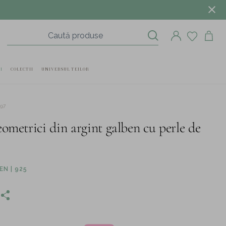
I
COLECTII
UNIVERSUL TEILOR
897
eometrici din argint galben cu perle de
N | 925