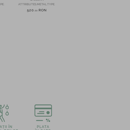
PE.
ATTRIBUTES.METAL.TYPE.
590
RON
,
00
520
RON
,
00
ȚII ÎN
PLATA