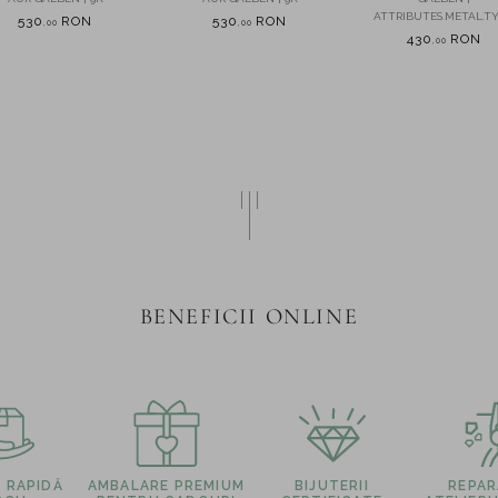
zirconii
ATTRIBUTES.METAL.TY
530
RON
530
RON
,
00
,
00
430
RON
,
00
BENEFICII ONLINE
E RAPIDĂ
AMBALARE PREMIUM
BIJUTERII
REPARA