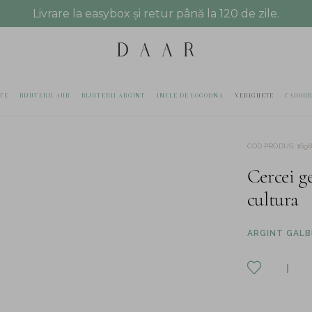
Livrare la easybox și retur până la 120 de zile.
TE
BIJUTERII AUR
BIJUTERII ARGINT
INELE DE LOGODNA
VERIGHETE
CADOUR
COD PRODUS
:
169
Cercei g
cultura
ARGINT GALBE