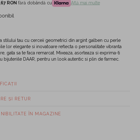
,67 RON
fără dobândă cu
Află mai multe
ponibil
a stilului tau cu cerceii geometrici din argint galben cu perle
iile lor elegante si inovatoare reflecta o personalitate vibranta
re, gata sa te faca remarcat. Mixeaza, asorteaza si exprima-ti
cu bijuteriile DAAR, pentru un look autentic si plin de farmec.
FICAȚII
ARE ȘI RETUR
ONIBILITATE ÎN MAGAZINE