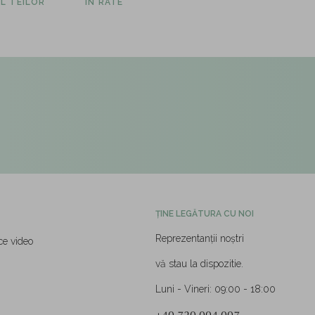
L TEILOR
ÎN RATE
ȚINE LEGĂTURA CU NOI
Reprezentanții noștri
ce video
vă stau la dispozitie.
Luni - Vineri: 09:00 - 18:00