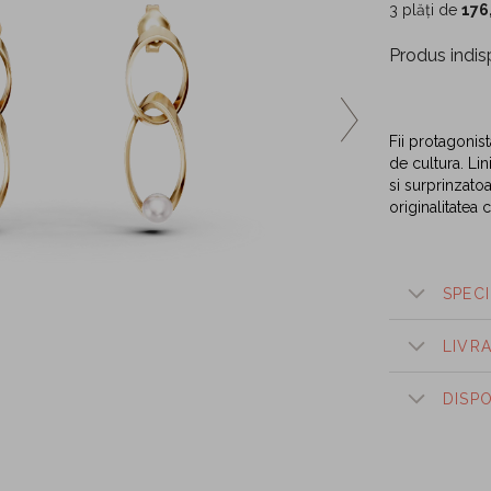
3 plăți de
176
Produs indis
Fii protagonist
de cultura. Lin
si surprinzatoa
originalitatea 
SPECI
LIVR
DISP