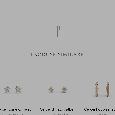
PRODUSE SIMILARE
rcei floare din aur
Cercei din aur galben
Cercei hoop inimi
alben cu zirconii
cu zirconii
din argint galben
AUR GALBEN | 9K
AUR GALBEN | 9K
GALBEN |