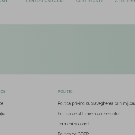
 48H
PENTRU CADOURI
CERTIFICATE
ATELIERU
ICE
POLITICI
ce
Politica privind supravegherea prin mijloa
ție
Politica de utilizare a cookie-urilor
i
Termeni și conditii
Politica de GDPR