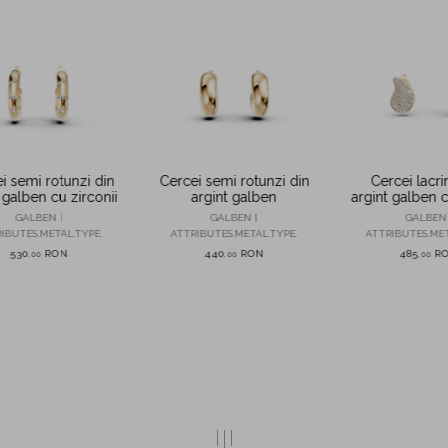
i semi rotunzi din
Cercei lacr
Cercei semi rotunzi din
 galben cu zirconii
argint galben c
argint galben
GALBEN |
GALBEN 
GALBEN |
IBUTES.METAL.TYPE.
ATTRIBUTES.MET
ATTRIBUTES.METAL.TYPE.
530
RON
485
R
440
RON
,
00
,
00
,
00