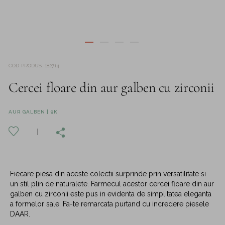
COD PRODUS
:
182714
Cercei floare din aur galben cu zirconii
AUR GALBEN | 9K
Fiecare piesa din aceste colectii surprinde prin versatilitate si
un stil plin de naturalete. Farmecul acestor cercei floare din aur
galben cu zirconii este pus in evidenta de simplitatea eleganta
a formelor sale. Fa-te remarcata purtand cu incredere piesele
DAAR.