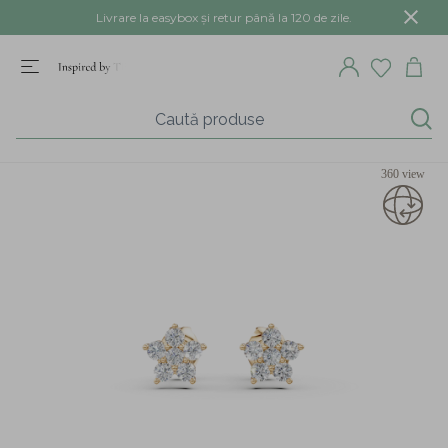
Livrare la easybox și retur până la 120 de zile.
360 view