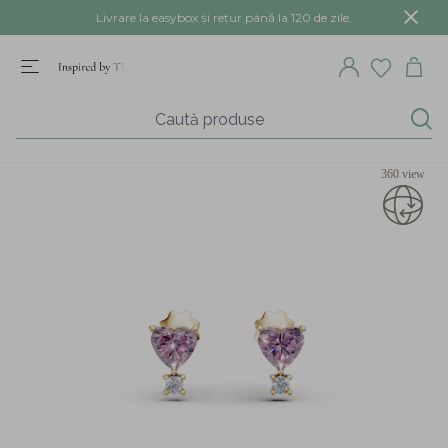
Livrare la easybox și retur până la 120 de zile.
360 view