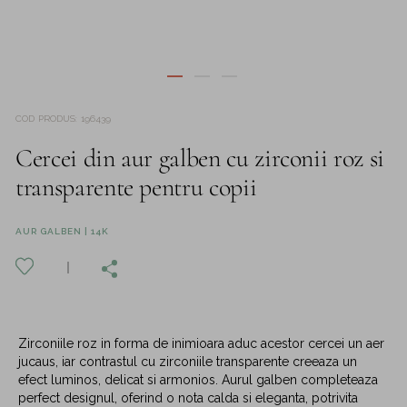
COD PRODUS
:
196439
Cercei din aur galben cu zirconii roz si
transparente pentru copii
AUR GALBEN | 14K
Zirconiile roz in forma de inimioara aduc acestor cercei un aer
jucaus, iar contrastul cu zirconiile transparente creeaza un
efect luminos, delicat si armonios. Aurul galben completeaza
perfect designul, oferind o nota calda si eleganta, potrivita