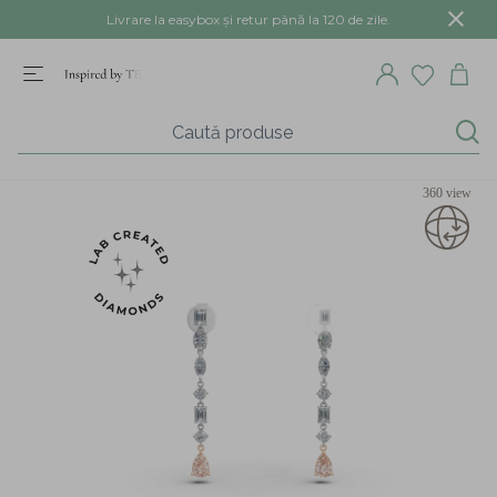
Livrare la easybox și retur până la 120 de zile.
360 view