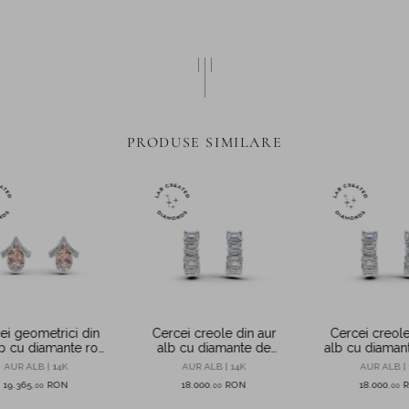
PRODUSE SIMILARE
Cercei creole din aur
Cercei creole
ei geometrici din
alb cu diamante de
alb cu diaman
lb cu diamante roz
3.31ct create in
create in la
incolore de 3.6ct
AUR ALB | 14K
AUR ALB | 
AUR ALB | 14K
laborator
ate in laborator
18.000
RON
18.000
19.365
RON
,
00
,
00
,
00