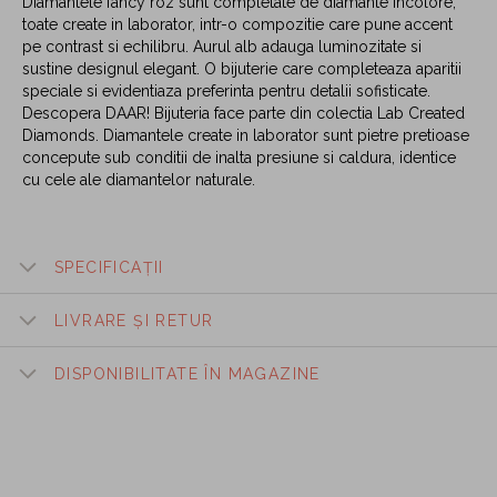
Diamantele fancy roz sunt completate de diamante incolore,
toate create in laborator, intr-o compozitie care pune accent
pe contrast si echilibru. Aurul alb adauga luminozitate si
sustine designul elegant. O bijuterie care completeaza aparitii
speciale si evidentiaza preferinta pentru detalii sofisticate.
Descopera DAAR! Bijuteria face parte din colectia Lab Created
Diamonds. Diamantele create in laborator sunt pietre pretioase
concepute sub conditii de inalta presiune si caldura, identice
cu cele ale diamantelor naturale.
SPECIFICAȚII
LIVRARE ȘI RETUR
DISPONIBILITATE ÎN MAGAZINE