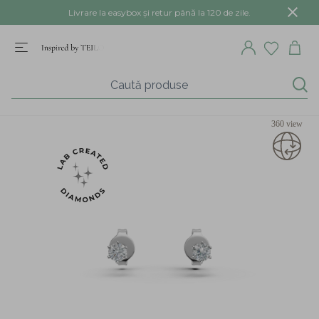
Livrare la easybox și retur până la 120 de zile.
360 view