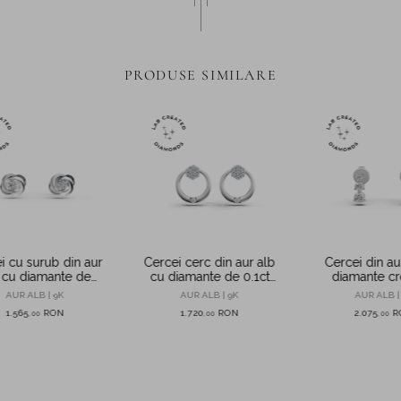
PRODUSE SIMILARE
i cu surub din aur
Cercei cerc din aur alb
Cercei din au
 cu diamante de
cu diamante de 0.1ct
diamante cr
.09ct create in
create in laborator
laborator d
AUR ALB | 9K
AUR ALB | 9K
AUR ALB |
laborator
1.565
RON
1.720
RON
2.075
R
,
00
,
00
,
00