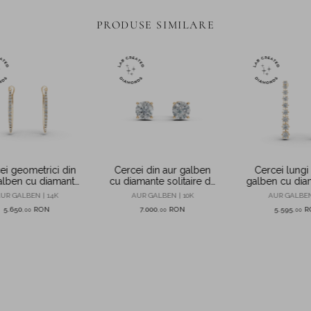
PRODUSE SIMILARE
ei geometrici din
Cercei din aur galben
Cercei lungi 
alben cu diamante
cu diamante solitaire de
galben cu dia
 0.3ct create in
1.87ct create in
1.6ct create in
UR GALBEN | 14K
AUR GALBEN | 10K
AUR GALBEN
laborator
laborator
5.650
RON
7.000
RON
5.595
R
,
00
,
00
,
00