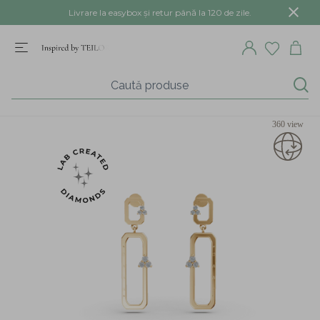
Livrare la easybox și retur până la 120 de zile.
360 view