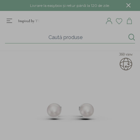
Livrare la easybox și retur până la 120 de zile.
360 view