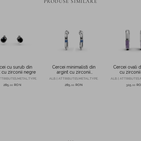
PRODUSE SIMILARE
cei cu surub din
Cercei minimalisti din
Cercei ovali d
t cu zirconii negre
argint cu zirconii
cu zirconi
albastre
TTRIBUTES.METAL.TYPE.
ALB | ATTRIBUTES.METAL.TYPE.
ALB | ATTRIBUTES.
285
RON
285
RON
315
R
,
00
,
00
,
00