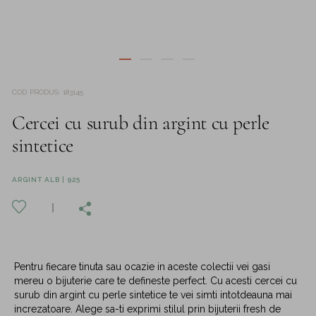
COD PRODUS
:
183145
Cercei cu surub din argint cu perle
sintetice
ARGINT ALB | 925
Pentru fiecare tinuta sau ocazie in aceste colectii vei gasi
mereu o bijuterie care te defineste perfect. Cu acesti cercei cu
surub din argint cu perle sintetice te vei simti intotdeauna mai
increzatoare. Alege sa-ti exprimi stilul prin bijuterii fresh de