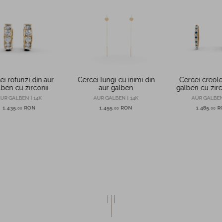
ei rotunzi din aur
Cercei lungi cu inimi din
Cercei creole
lben cu zirconii
aur galben
galben cu zirc
si albas
UR GALBEN | 14K
AUR GALBEN | 14K
AUR GALBEN
1.435
RON
1.455
RON
1.485
R
,
00
,
00
,
00