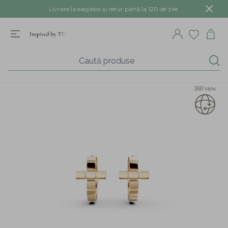
Livrare la easybox și retur până la 120 de zile.
360 view