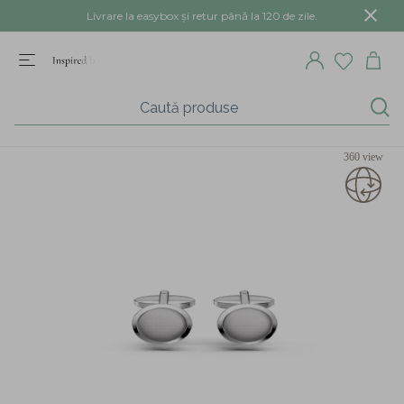
Livrare la easybox și retur până la 120 de zile.
360 view