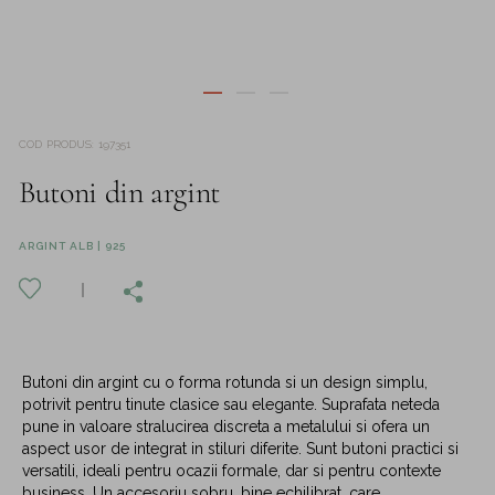
COD PRODUS
:
197351
Butoni din argint
ARGINT ALB | 925
Butoni din argint cu o forma rotunda si un design simplu,
potrivit pentru tinute clasice sau elegante. Suprafata neteda
pune in valoare stralucirea discreta a metalului si ofera un
aspect usor de integrat in stiluri diferite. Sunt butoni practici si
versatili, ideali pentru ocazii formale, dar si pentru contexte
business. Un accesoriu sobru, bine echilibrat, care