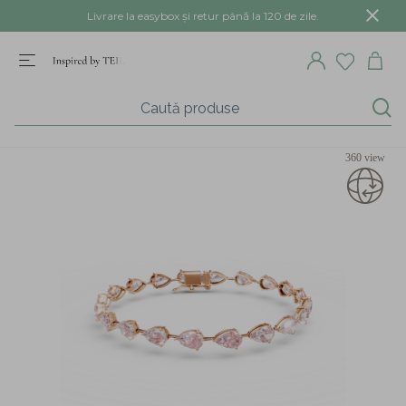
Livrare la easybox și retur până la 120 de zile.
360 view