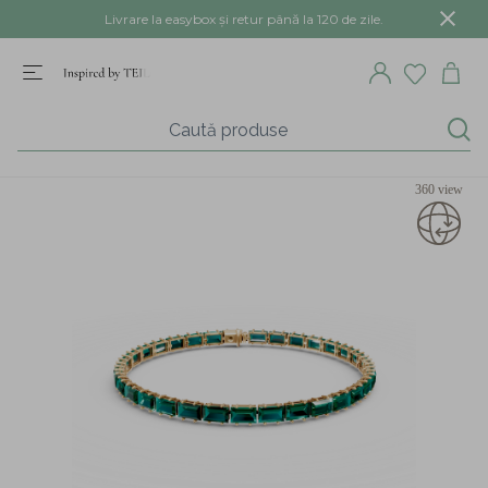
Livrare la easybox și retur până la 120 de zile.
360 view