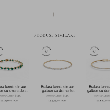
PRODUSE SIMILARE
ara tennis din aur
Bratara tennis din aur
Bratara tennis
en cu smaralde si
galben cu diamante
galben cu dia
mante de 11.1ct
create in laborator de
1.88ct crea
UR GALBEN | 14K
AUR GALBEN | 14K
AUR GALBEN 
ate in laborator
2.2ct
laborat
14.290
RON
14.525
RON
13.820
,
00
,
00
,
00