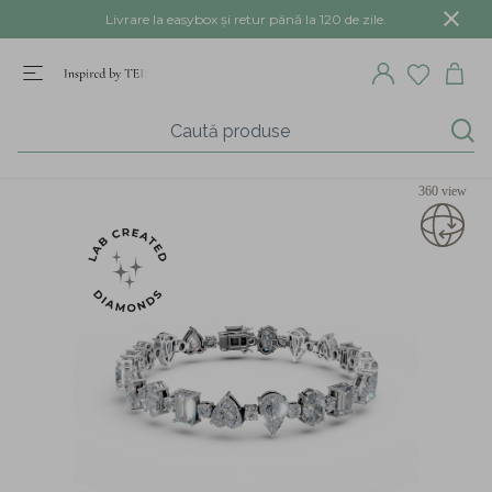
Livrare la easybox și retur până la 120 de zile.
360 view