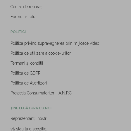
Centre de reparații
Formular retur
POLITICI
Politica privind supravegherea prin mijloace video
Politica de utilizare a cookie-urilor
Termeni și conditii
Politica de GDPR
Politica de Avertizori
Protectia Consumatorilor - A.N.P.C.
ȚINE LEGĂTURA CU NOI
Reprezentanții noștri
vă stau la dispozitie.