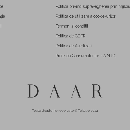
ce
Politica privind supravegherea prin mijloa
ție
Politica de utilizare a cookie-urilor
i
Termeni și conditii
Politica de GDPR
Politica de Avertizori
Protectia Consumatorilor - A.N.P.C.
Toate drepturile rezervate © Teilor.ro 2024