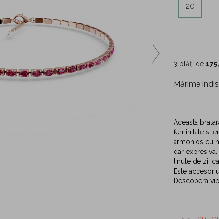
20
3 plăți de
175
Mărime indis
Aceasta bratar
feminitate si 
armonios cu nua
dar expresiva. 
tinute de zi, c
Este accesoriul
Descopera vibe-