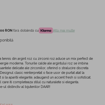
,00 RON
fără dobândă cu
Află mai multe
ponibilă
a tennis din argint roz cu zirconii roz aduce un mix perfect de
energie moderna. Tonurile calde ale argintului roz se imbina
ntele delicate ale zirconiilor, oferind o stralucire discreta
Designul clasic reinterpretat o face usor de purtat atat la
at si la aparitii elegante, adaugand un accent fresh si sofisticat.
 care iti completeaza stilul cu naturalete si eleganta.
ul distinctiv al bijuteriilor DAAR!