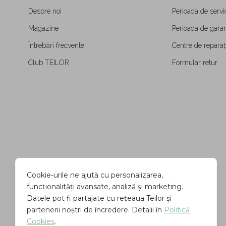
Despre noi
Perioada de servi
Magazine
Perioada de garan
Întrebări frecvente
Centre de reparați
Club TEILOR
Formular retur