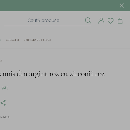
I
COLECTII
UNIVERSUL TEILOR
16
ennis din argint roz cu zirconii roz
 925
ĂRIMEA