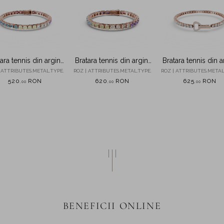
ara tennis din argint
Bratara tennis din argint
Bratara tennis din a
roz cu zirconii
roz cu zirconii
roz cu zirconii
 ATTRIBUTES.METAL.TYPE.
ROZ | ATTRIBUTES.METAL.TYPE.
ROZ | ATTRIBUTES.METAL
multicolore
multicolore
520
RON
620
RON
625
RON
,
00
,
00
,
00
BENEFICII ONLINE