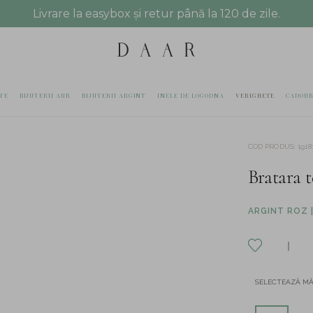
Livrare la easybox și retur până la 120 de zile.
TE
BIJUTERII AUR
BIJUTERII ARGINT
INELE DE LOGODNA
VERIGHETE
CADOUR
COD PRODUS
:
1918
Bratara t
ARGINT ROZ |
SELECTEAZĂ M