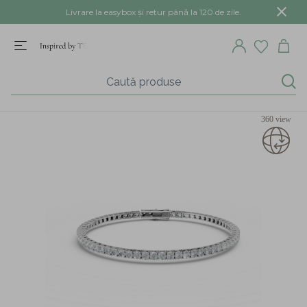
Livrare la easybox și retur până la 120 de zile.
360 view