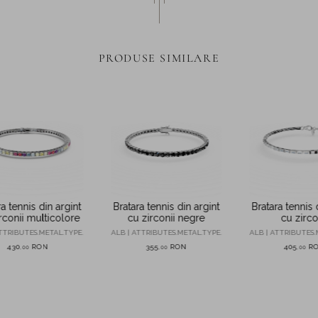
PRODUSE SIMILARE
a tennis din argint
Bratara tennis din argint
Bratara tennis 
rconii multicolore
cu zirconii negre
cu zirco
TTRIBUTES.METAL.TYPE.
ALB | ATTRIBUTES.METAL.TYPE.
ALB | ATTRIBUTES.
430
RON
355
RON
405
R
,
00
,
00
,
00