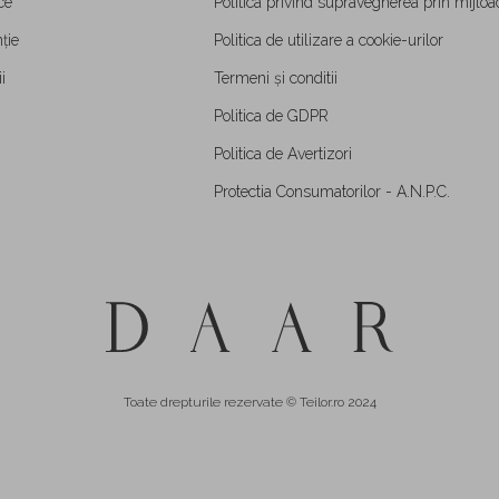
ce
Politica privind supravegherea prin mijloa
ție
Politica de utilizare a cookie-urilor
i
Termeni și conditii
Politica de GDPR
Politica de Avertizori
Protectia Consumatorilor - A.N.P.C.
Toate drepturile rezervate © Teilor.ro 2024