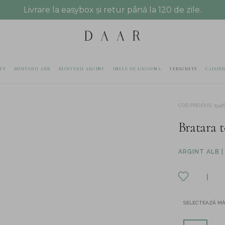
Livrare la easybox și retur până la 120 de zile.
TE
BIJUTERII AUR
BIJUTERII ARGINT
INELE DE LOGODNA
VERIGHETE
CADOUR
COD PRODUS
:
1946
Bratara t
ARGINT ALB |
SELECTEAZĂ M