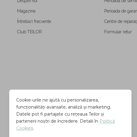
Despre noi
Perioada de servi
Magazine
Perioada de garan
Întrebări frecvente
Centre de reparați
Club TEILOR
Formular retur