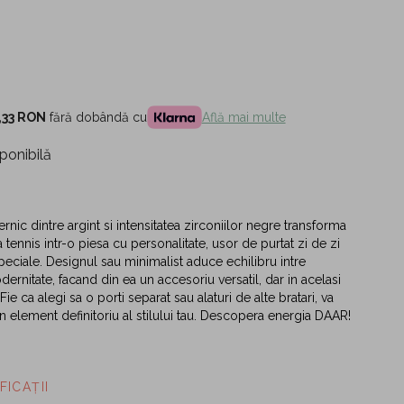
,33 RON
fără dobândă cu
Află mai multe
ponibilă
rnic dintre argint si intensitatea zirconiilor negre transforma
 tennis intr-o piesa cu personalitate, usor de purtat zi de zi
speciale. Designul sau minimalist aduce echilibru intre
ernitate, facand din ea un accesoriu versatil, dar in acelasi
Fie ca alegi sa o porti separat sau alaturi de alte bratari, va
n element definitoriu al stilului tau. Descopera energia DAAR!
FICAȚII