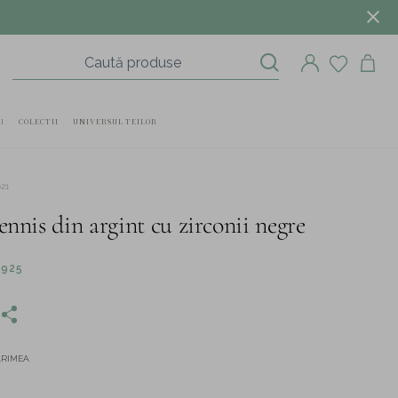
I
COLECTII
UNIVERSUL TEILOR
21
ennis din argint cu zirconii negre
 925
ĂRIMEA