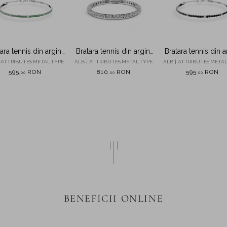
ara tennis din argint
Bratara tennis din argint
Bratara tennis din a
irconii albe si verzi
cu zirconii
cu zirconii albe si 
 ATTRIBUTES.METAL.TYPE.
ALB | ATTRIBUTES.METAL.TYPE.
ALB | ATTRIBUTES.METAL
595
RON
810
RON
595
RON
,
00
,
00
,
00
BENEFICII ONLINE