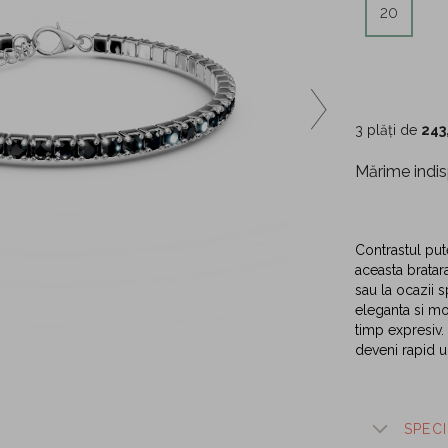
20
3 plăți de
243
Mărime indis
Contrastul pute
aceasta bratara
sau la ocazii 
eleganta si mod
timp expresiv. 
deveni rapid u
SPECI