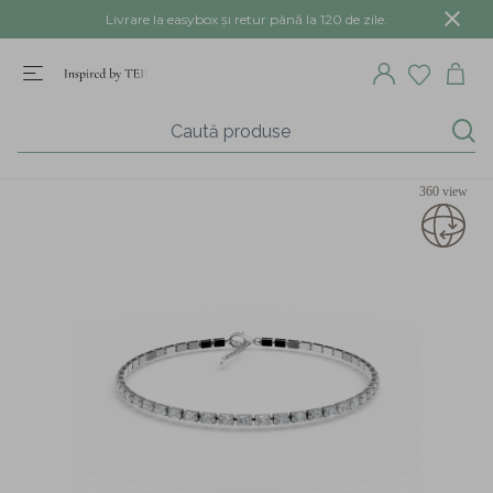
Livrare la easybox și retur până la 120 de zile.
360 view