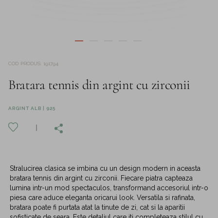
COD PRODUS
:
191794
Bratara tennis din argint cu zirconii
ARGINT ALB | 925
Stralucirea clasica se imbina cu un design modern in aceasta
bratara tennis din argint cu zirconii. Fiecare piatra capteaza
lumina intr-un mod spectaculos, transformand accesoriul intr-o
piesa care aduce eleganta oricarui look. Versatila si rafinata,
bratara poate fi purtata atat la tinute de zi, cat si la aparitii
sofisticate de seara. Este detaliul care iti completeaza stilul cu