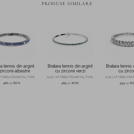
PRODUSE SIMILARE
a tennis din argint
Bratara tennis din argint
Bratara tennis 
zirconii albastre
cu zirconii verzi
cu zirco
TTRIBUTES.METAL.TYPE.
ALB | ATTRIBUTES.METAL.TYPE.
ALB | ATTRIBUTES.
480
RON
485
RON
555
R
,
00
,
00
,
00