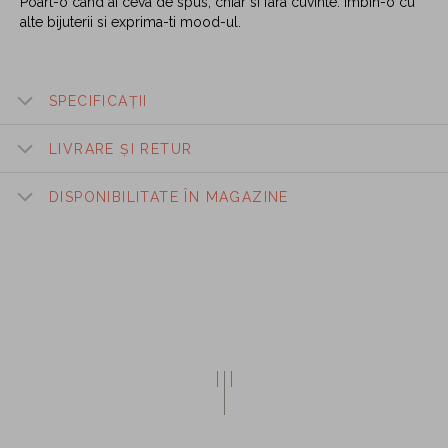
Poart-o cand ai ceva de spus, chiar si fara cuvinte. Imbin-o cu
alte bijuterii si exprima-ti mood-ul.
SPECIFICAȚII
LIVRARE ȘI RETUR
DISPONIBILITATE ÎN MAGAZINE