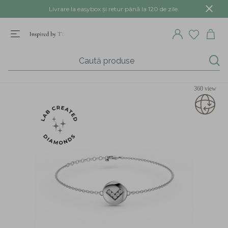
Livrare la easybox și retur până la 120 de zile.
360 view