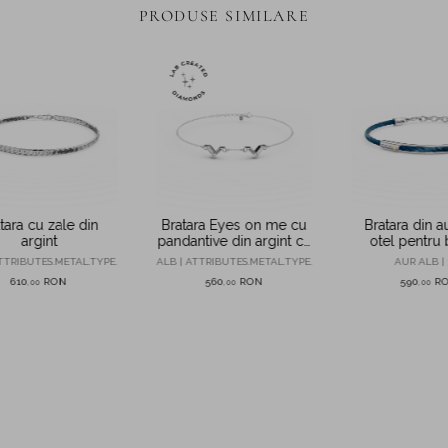
PRODUSE SIMILARE
tara cu zale din
Bratara Eyes on me cu
Bratara din au
argint
pandantive din argint cu
otel pentru 
diamante de 0.07ct
TTRIBUTES.METAL.TYPE.
ALB | ATTRIBUTES.METAL.TYPE.
AUR ALB | 
create in laborator
610
RON
560
RON
590
R
,
00
,
00
,
00