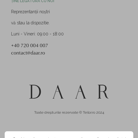
ȚINE LEGĂTURA CU NOI
Reprezentanții noștri
vă stau la dispozitie.
Luni - Vineri: 09:00 - 18:00
+40 720 004 007
contact@daar.ro
Toate drepturile rezervate © Teilor.ro 2024