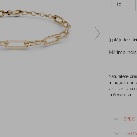
18
3 plăți de
1.0
Mărime indis
Naturalete creat
minuțios contu
iar si iar - ac
in fiecare zi.
SPECI
LIVR