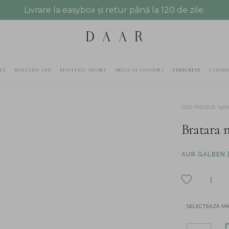
Livrare la easybox și retur până la 120 de zile.
TE
BIJUTERII AUR
BIJUTERII ARGINT
INELE DE LOGODNA
VERIGHETE
CADOUR
COD PRODUS
:
1960
Bratara 
AUR GALBEN |
SELECTEAZĂ M