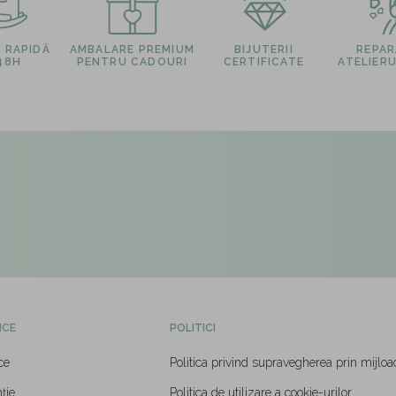
E RAPIDĂ
AMBALARE PREMIUM
BIJUTERII
REPARA
 48H
PENTRU CADOURI
CERTIFICATE
ATELIERU
ICE
POLITICI
ce
Politica privind supravegherea prin mijloa
ție
Politica de utilizare a cookie-urilor