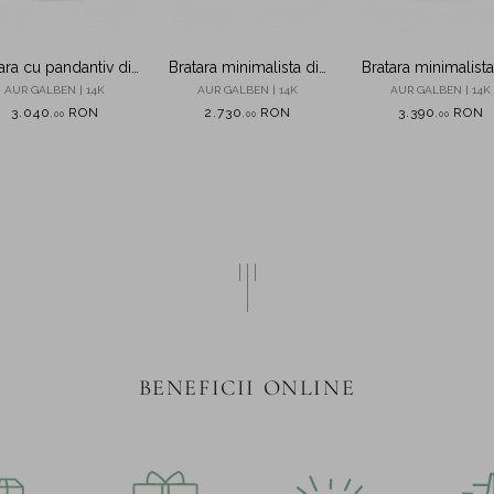
ara cu pandantiv din
Bratara minimalista din
Bratara minimalista
aur galben
aur galben
aur galben
AUR GALBEN | 14K
AUR GALBEN | 14K
AUR GALBEN | 14K
3.040
RON
2.730
RON
3.390
RON
,
00
,
00
,
00
BENEFICII ONLINE