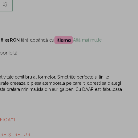
19
18,33 RON
fără dobândă cu
Află mai multe
ponibilă
ivitate echilibru al formelor. Simetriile perfecte si liniile
rate creeaza o piesa atemporala pe care iti doresti sa o alegi
easta bratara minimalista din aur galben. Cu DAAR esti fabuloasa
FICAȚII
ARE ȘI RETUR