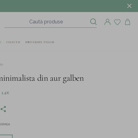
I
COLECTII
UNIVERSUL TEILOR
80
minimalista din aur galben
 14K
ĂRIMEA