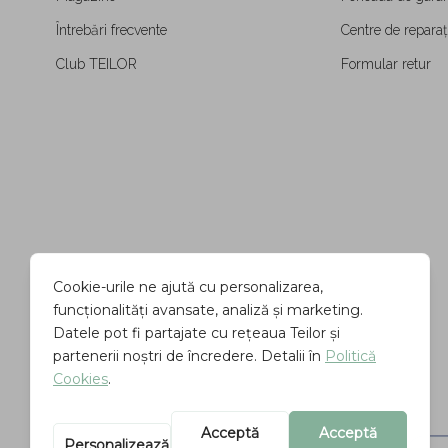
Întrebări frecvente
Centre de reparați
Club TEILOR
Formular retur