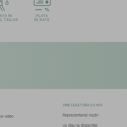
ȚII ÎN
PLATA
L TEILOR
ÎN RATE
ȚINE LEGĂTURA CU NOI
Reprezentanții noștri
ce video
vă stau la dispozitie.