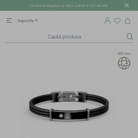
Livrare la easybox și retur până la 120 de zile.
360 view