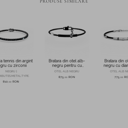
PRODUSE SIMILARE
a tennis din argint
Bratara din otel alb-
Bratara din o
gru cu zirconii
negru pentru cu
negru cu dia
diamant de 0.0025ct
0.002ct pentr
NEGRU |
OTEL ALB NEGRU
OTEL ALB N
barbati
IBUTES.METAL.TYPE.
875
RON
775
R
,
00
,
00
810
RON
,
00