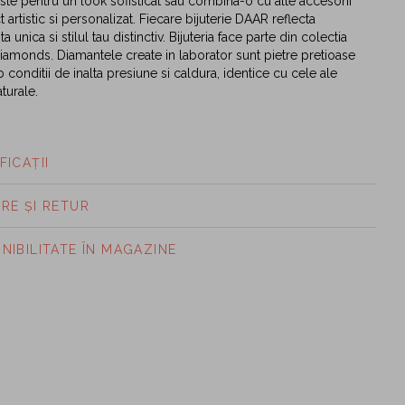
ste pentru un look sofisticat sau combina-o cu alte accesorii
 artistic si personalizat. Fiecare bijuterie DAAR reflecta
a unica si stilul tau distinctiv. Bijuteria face parte din colectia
amonds. Diamantele create in laborator sunt pietre pretioase
conditii de inalta presiune si caldura, identice cu cele ale
turale.
FICAȚII
ARE ȘI RETUR
ONIBILITATE ÎN MAGAZINE