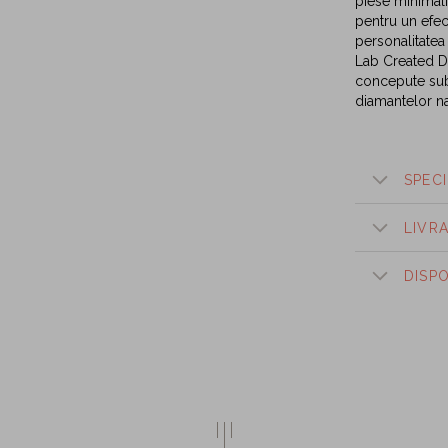
piese minimali
pentru un efect
personalitatea t
Lab Created Di
concepute sub 
diamantelor na
SPECI
LIVR
DISP