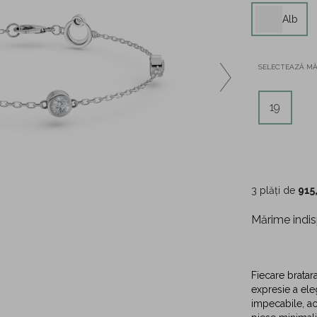
Alb
SELECTEAZĂ M
19
3 plăți de
915
Mărime indis
Fiecare bratar
expresie a eleg
impecabile, ac