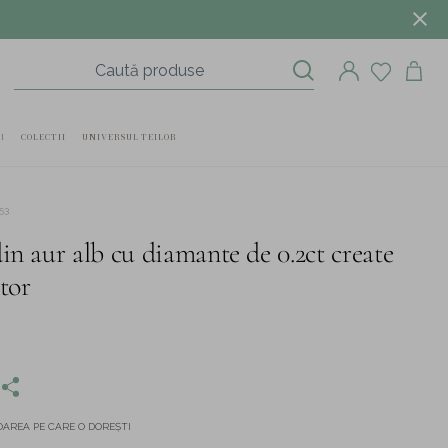
I
COLECTII
UNIVERSUL TEILOR
53
in aur alb cu diamante de 0.2ct create
tor
AREA PE CARE O DOREȘTI