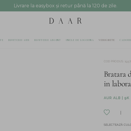
Livrare la easybox și retur până la 120 de zile.
TE
BIJUTERII AUR
BIJUTERII ARGINT
INELE DE LOGODNA
VERIGHETE
CADOUR
COD PRODUS
:
1937
Bratara d
in labora
AUR ALB | 9K
SELECTEAZĂ CULO