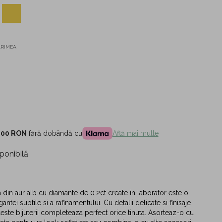
ĂRIMEA
,00 RON
fără dobândă cu
Află mai multe
ponibilă
a din aur alb cu diamante de 0.2ct create in laborator este o
antei subtile si a rafinamentului. Cu detalii delicate si finisaje
este bijuterii completeaza perfect orice tinuta. Asorteaz-o cu