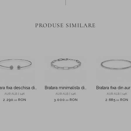
PRODUSE SIMILARE
ara fixa deschisa din
Bratara minimalista din
Bratara fixa din aur
ur alb cu zirconii
aur alb
AUR ALB | 14K
AUR ALB | 14K
AUR ALB | 14K
2.290
RON
3.000
RON
2.685
RON
,
00
,
00
,
00