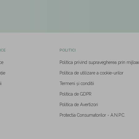
ICE
POLITICI
ce
Politica privind supravegherea prin mijloa
ție
Politica de utilizare a cookie-urilor
i
Termeni și conditii
Politica de GDPR
Politica de Avertizori
Protectia Consumatorilor - A.N.P.C.