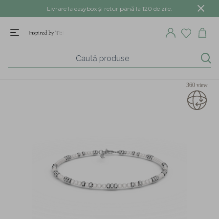
Livrare la easybox și retur până la 120 de zile.
360 view