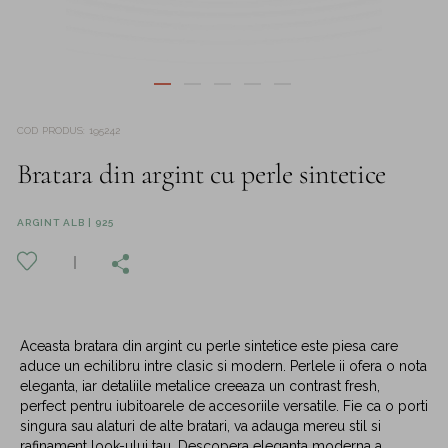
COD PRODUS
:
195242
Bratara din argint cu perle sintetice
ARGINT ALB | 925
Aceasta bratara din argint cu perle sintetice este piesa care
aduce un echilibru intre clasic si modern. Perlele ii ofera o nota
eleganta, iar detaliile metalice creeaza un contrast fresh,
perfect pentru iubitoarele de accesoriile versatile. Fie ca o porti
singura sau alaturi de alte bratari, va adauga mereu stil si
rafinament look-ului tau. Descopera eleganta moderna a