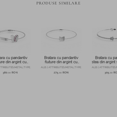
PRODUSE SIMILARE
ara cu pandantiv
Bratara cu pandantiv
Bratara cu p
ture din argint cu
fluture din argint cu
stea din argint 
ii roz pentru copii
zirconii
TTRIBUTES.METAL.TYPE.
ALB | ATTRIBUTES.METAL.TYPE.
ALB | ATTRIBUTES.
360
RON
275
RON
305
R
,
00
,
00
,
00