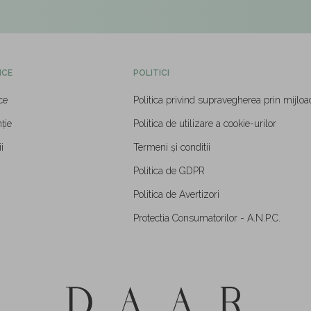
ICE
POLITICI
ce
Politica privind supravegherea prin mijloa
ție
Politica de utilizare a cookie-urilor
i
Termeni și conditii
Politica de GDPR
Politica de Avertizori
Protectia Consumatorilor - A.N.P.C.