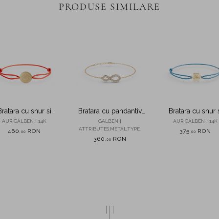
PRODUSE SIMILARE
Bratara cu snur si
Bratara cu pandantiv
Bratara cu snur 
dantiv banut din aur
infinit din argint galben
pandantiv ursulet 
AUR GALBEN | 14K
GALBEN |
AUR GALBEN | 14K
galben
cu zirconii
aur galben pentru 
ATTRIBUTES.METAL.TYPE.
460
RON
375
RON
,
00
,
00
360
RON
,
00