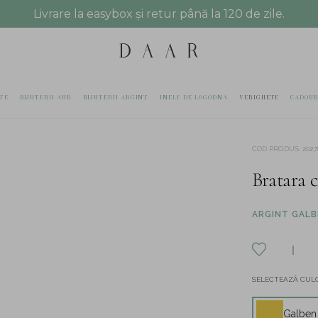
Livrare la easybox și retur până la 120 de zile.
TE
BIJUTERII AUR
BIJUTERII ARGINT
INELE DE LOGODNA
VERIGHETE
CADOUR
COD PRODUS
:
2027
Bratara 
ARGINT GALBE
SELECTEAZĂ CULO
Galben