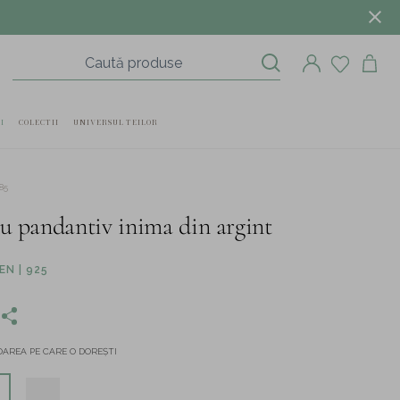
I
COLECTII
UNIVERSUL TEILOR
85
cu pandantiv inima din argint
N | 925
AREA PE CARE O DOREȘTI