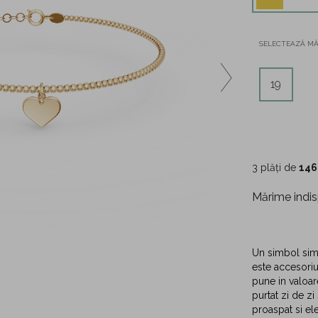
SELECTEAZĂ M
19
3 plăți de
146
Mărime indis
Un simbol simp
este accesoriu
pune in valoare
purtat zi de zi
proaspat si ele