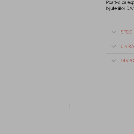
Poart-o ca expr
bijuteriilor DA
SPECI
LIVR
DISP