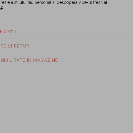
esie a stilului tau personal si descopera vibe-ul fresh al
AR!
FICAȚII
ARE ȘI RETUR
ONIBILITATE ÎN MAGAZINE