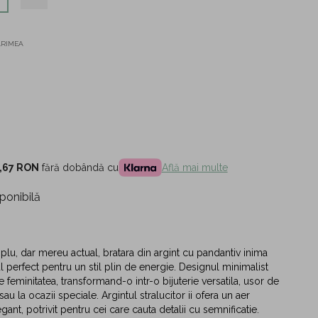
ĂRIMEA
,67 RON
fără dobândă cu
Află mai multe
ponibilă
lu, dar mereu actual, bratara din argint cu pandantiv inima
l perfect pentru un stil plin de energie. Designul minimalist
 feminitatea, transformand-o intr-o bijuterie versatila, usor de
 sau la ocazii speciale. Argintul stralucitor ii ofera un aer
gant, potrivit pentru cei care cauta detalii cu semnificatie.