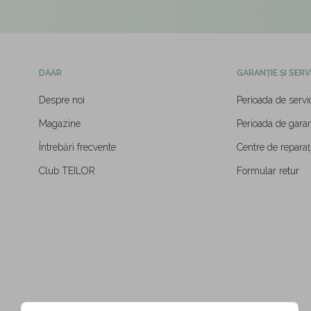
DAAR
GARANȚIE ȘI SERV
Despre noi
Perioada de servi
Magazine
Perioada de garan
Întrebări frecvente
Centre de reparați
Club TEILOR
Formular retur