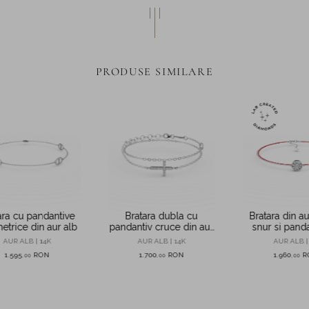
PRODUSE SIMILARE
ara cu pandantive
Bratara dubla cu
Bratara din au
trice din aur alb
pandantiv cruce din aur
snur si pand
alb si zirconii
diamante de
AUR ALB | 14K
AUR ALB | 14K
AUR ALB |
create in la
1.595
RON
1.700
RON
1.960
R
,
00
,
00
,
00