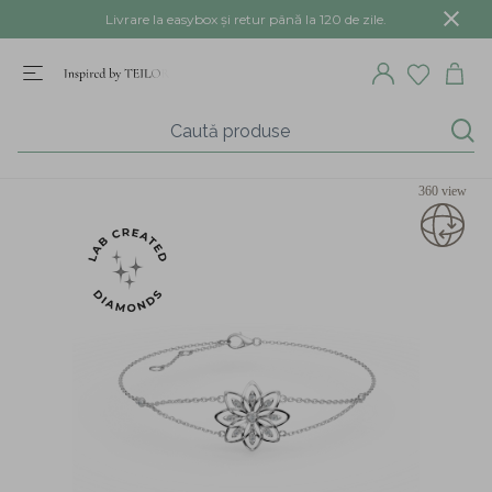
Livrare la easybox și retur până la 120 de zile.
360 view