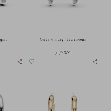
rgint
Cercei din argint cu zirconii
00
325
RON