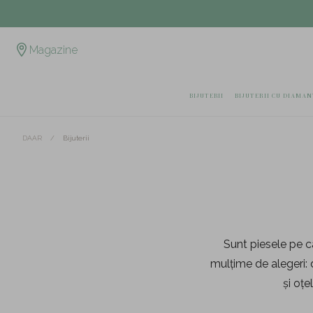
Magazine
BIJUTERII
BIJUTERII CU DIAMAN
/
Bijuterii
DAAR
Sunt piesele pe car
mulțime de alegeri: d
și oțe