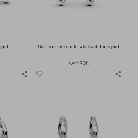
rgint
Cercei creole model abstract din argint
00
305
RON