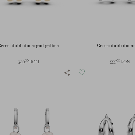
ercei dubli din argint galben
Cercei dubli din a
00
00
320
RON
555
RON