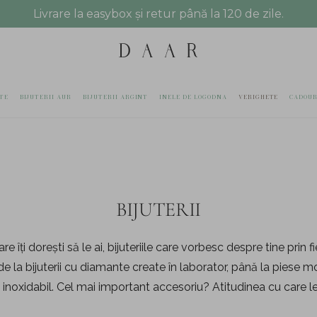
Livrare la easybox și retur până la 120 de zile.
TE
BIJUTERII AUR
BIJUTERII ARGINT
INELE DE LOGODNA
VERIGHETE
CADOUR
BIJUTERII
e îți dorești să le ai, bijuteriile care vorbesc despre tine prin f
e la bijuterii cu diamante create în laborator, până la piese mo
l inoxidabil. Cel mai important accesoriu? Atitudinea cu care le