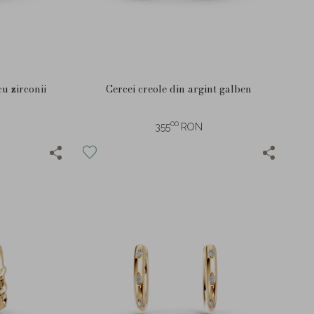
cu zirconii
Cercei creole din argint galben
00
355
RON