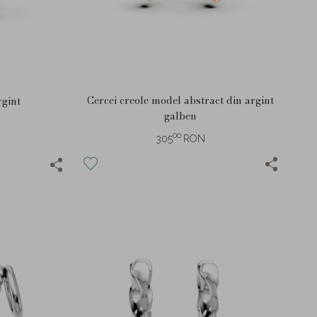
Cercei creole model abstract din argint
rgint
galben
00
305
RON