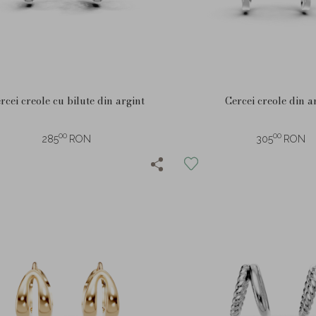
rcei creole cu bilute din argint
Cercei creole din a
00
00
285
RON
305
RON