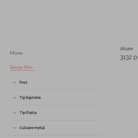
Afișare
Filtrare
3132 
Sterge filtre
Pret
Tip bijuterie
Tip Piatra
Culoare metal