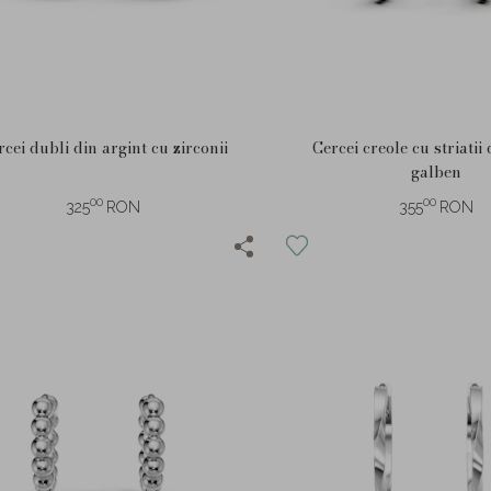
rcei dubli din argint cu zirconii
Cercei creole cu striatii
galben
00
00
325
RON
355
RON