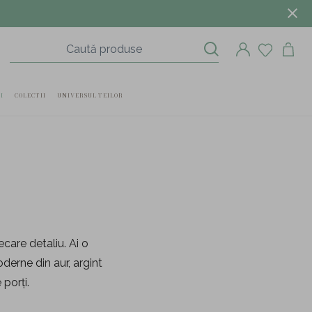
I
COLECTII
UNIVERSUL TEILOR
iecare detaliu. Ai o
derne din aur, argint
 porți.