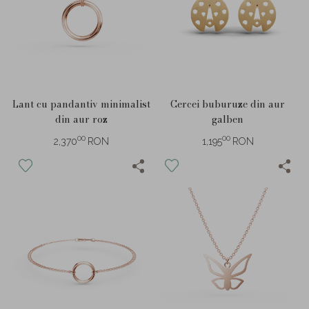
Lant cu pandantiv minimalist
Cercei buburuze din aur
din aur roz
galben
00
00
2,370
RON
1,195
RON