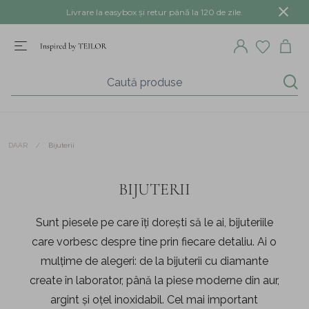
Livrare la easybox și retur până la 120 de zile.
/
Bijuterii
DAAR
BIJUTERII
Sunt piesele pe care îți dorești să le ai, bijuteriile
care vorbesc despre tine prin fiecare detaliu. Ai o
mulțime de alegeri: de la bijuterii cu diamante
create în laborator, până la piese moderne din aur,
argint și oțel inoxidabil. Cel mai important