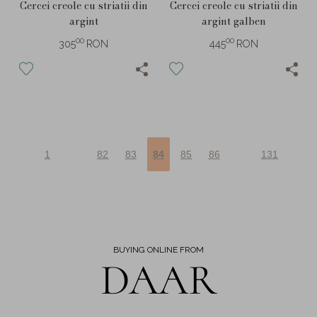
Cercei creole cu striatii din
Cercei creole cu striatii din
argint
argint galben
00
00
305
RON
445
RON
1
82
83
84
85
86
131
BUYING ONLINE FROM
DAAR