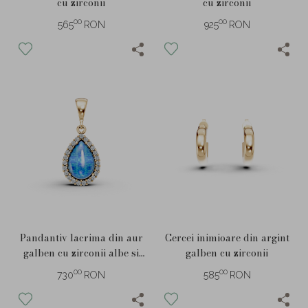
cu zirconii
cu zirconii
00
00
565
RON
925
RON
Pandantiv lacrima din aur
Cercei inimioare din argint
galben cu zirconii albe si
galben cu zirconii
albastre
00
00
730
RON
585
RON