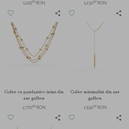
00
00
1,225
RON
1,230
RON
Colier cu pandantive inimi din
Colier minimalist din aur
aur galben
galben
00
00
2,770
RON
1,530
RON