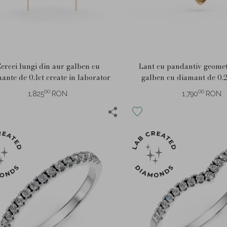
ercei lungi din aur galben cu
Lant cu pandantiv geomet
ante de 0.1ct create in laborator
galben cu diamant de 0.2
laborator
00
00
1,825
RON
1,790
RON