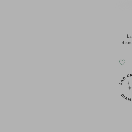
La
diama