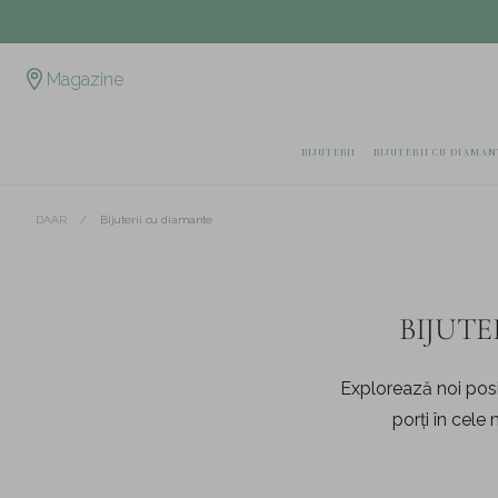
Magazine
BIJUTERII
BIJUTERII CU DIAMAN
/
Bijuterii cu diamante
DAAR
BIJUT
Explorează noi posib
porți în cele