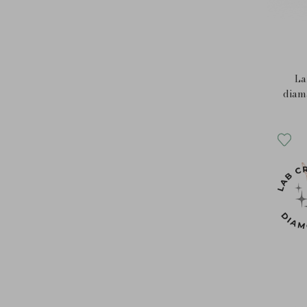
La
diama