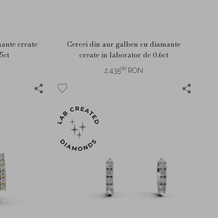
mante create
Cercei din aur galben cu diamante
5ct
create in laborator de 0.6ct
00
2,435
RON