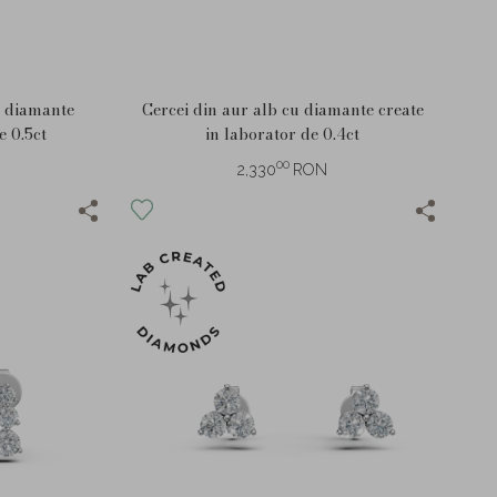
u diamante
Cercei din aur alb cu diamante create
e 0.5ct
in laborator de 0.4ct
00
2,330
RON