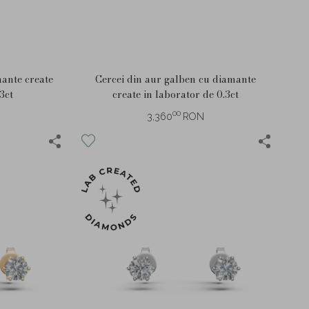
mante create
Cercei din aur galben cu diamante
3ct
create in laborator de 0.3ct
00
3,360
RON