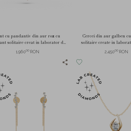
nt cu pandantiv din aur roz cu
Cercei din aur galben c
nt solitaire creat in laborator de
solitaire create in labora
0.2ct
00
00
1,960
RON
2,450
RON