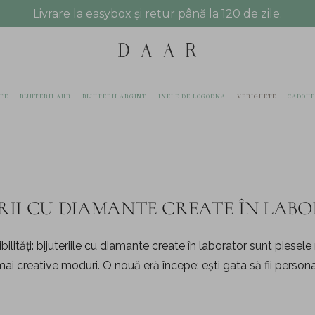
Livrare la easybox și retur până la 120 de zile.
TE
BIJUTERII AUR
BIJUTERII ARGINT
INELE DE LOGODNA
VERIGHETE
CADOUR
ERII CU DIAMANTE CREATE ÎN LAB
ilități: bijuteriile cu diamante create în laborator sunt piese
 mai creative moduri. O nouă eră începe: ești gata să fii persona