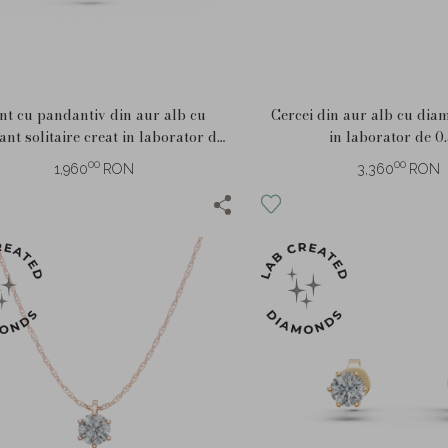
nt cu pandantiv din aur alb cu
Cercei din aur alb cu dia
nt solitaire creat in laborator de
in laborator de 0.
0.2ct
00
00
1,960
RON
3,360
RON