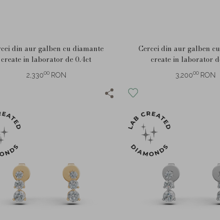
cei din aur galben cu diamante
Cercei din aur galben c
create in laborator de 0.4ct
create in laborator d
00
00
2,330
RON
3,200
RON