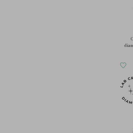
C
diam