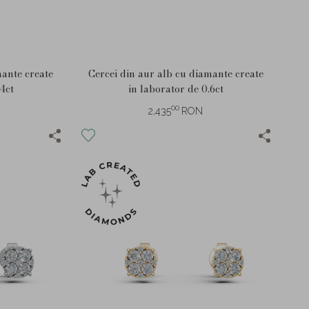
mante create
Cercei din aur alb cu diamante create
.4ct
in laborator de 0.6ct
00
2,435
RON