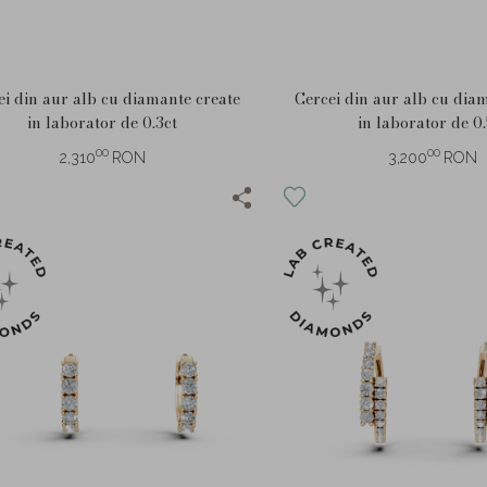
ei din aur alb cu diamante create
Cercei din aur alb cu dia
in laborator de 0.3ct
in laborator de 0.
00
00
2,310
RON
3,200
RON