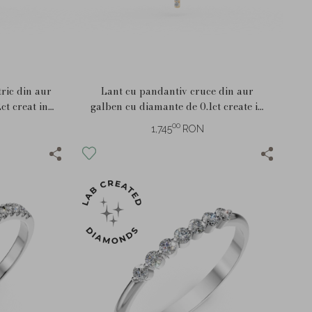
ric din aur
Lant cu pandantiv cruce din aur
ct creat in
galben cu diamante de 0.1ct create in
laborator
00
1,745
RON