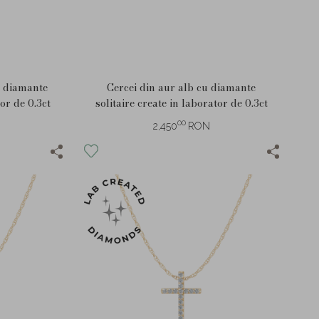
u diamante
Cercei din aur alb cu diamante
tor de 0.3ct
solitaire create in laborator de 0.3ct
00
2,450
RON