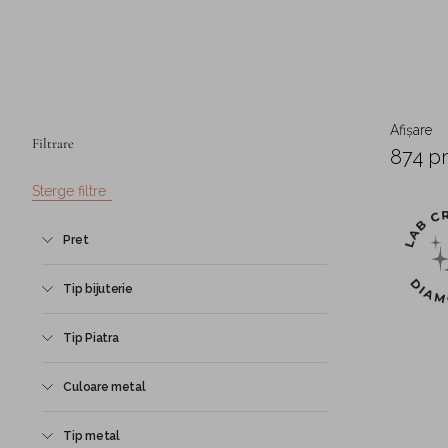
Afișare
Filtrare
874 p
Sterge filtre
Pret
Tip bijuterie
Tip Piatra
Culoare metal
Tip metal