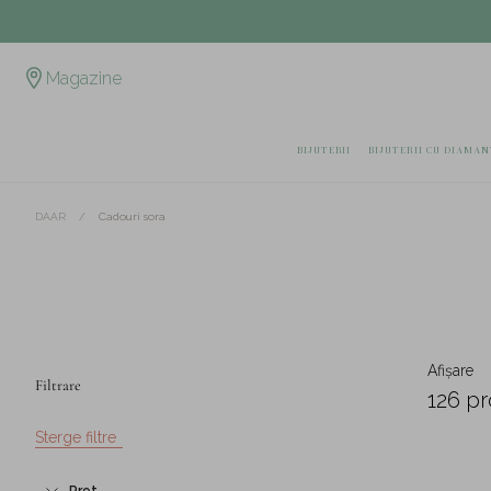
Magazine
BIJUTERII
BIJUTERII CU DIAMAN
/
Cadouri sora
DAAR
Afișare
Filtrare
126 p
Sterge filtre