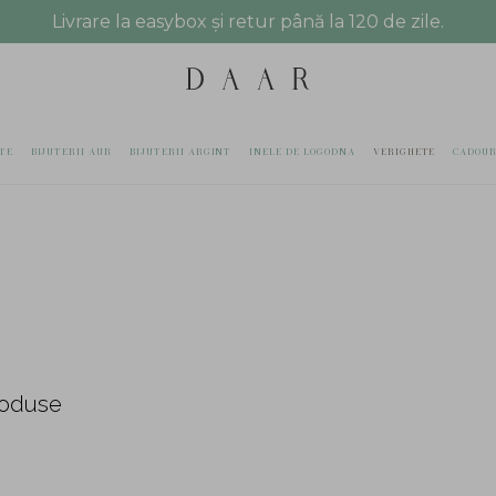
Livrare la easybox și retur până la 120 de zile.
TE
BIJUTERII AUR
BIJUTERII ARGINT
INELE DE LOGODNA
VERIGHETE
CADOUR
roduse