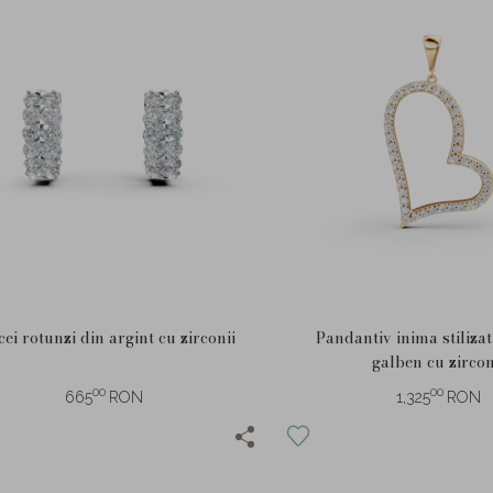
cei rotunzi din argint cu zirconii
Pandantiv inima stiliza
galben cu zircon
00
00
665
RON
1,325
RON