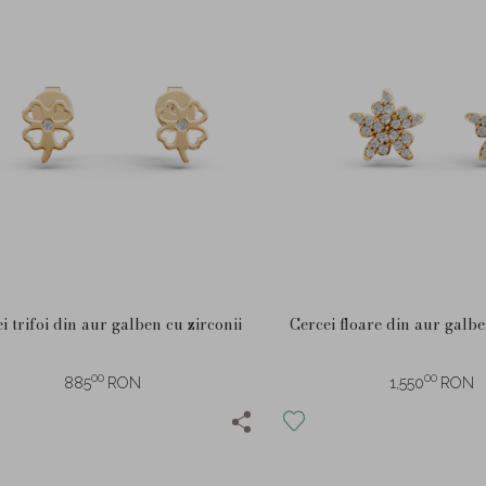
i trifoi din aur galben cu zirconii
Cercei floare din aur galbe
00
00
885
RON
1,550
RON