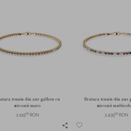
atara tennis din aur galben cu
Bratara tennis din aur 
zirconii maro
zirconii multicol
00
00
2,415
RON
2,435
RON