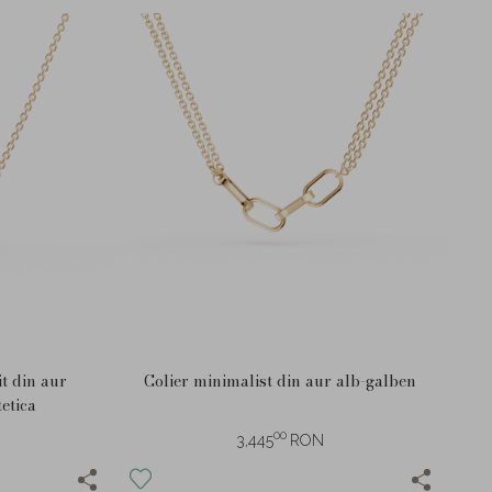
it din aur
Colier minimalist din aur alb-galben
tetica
00
3,445
RON