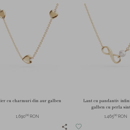
ier cu charmuri din aur galben
Lant cu pandantiv infin
galben cu perla sin
00
00
1,690
RON
1,465
RON