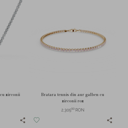
cu zirconii
Bratara tennis din aur galben cu
zirconii roz
00
2,305
RON