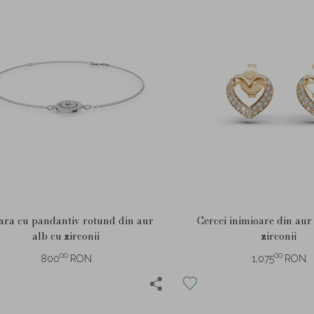
ara cu pandantiv rotund din aur
Cercei inimioare din aur
alb cu zirconii
zirconii
00
00
800
RON
1,075
RON