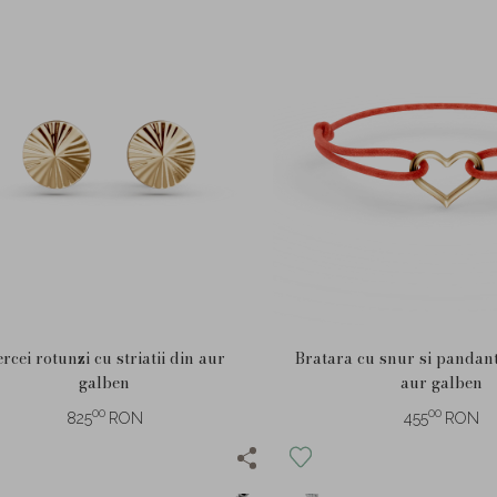
rcei rotunzi cu striatii din aur
Bratara cu snur si pandant
galben
aur galben
00
00
825
RON
455
RON