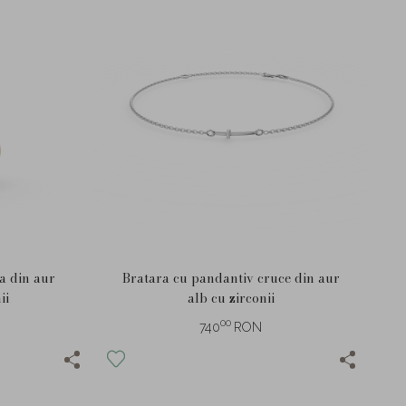
ta din aur
Bratara cu pandantiv cruce din aur
ii
alb cu zirconii
00
740
RON