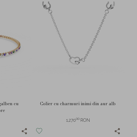
galben cu
Colier cu charmuri inimi din aur alb
ore
00
1,270
RON