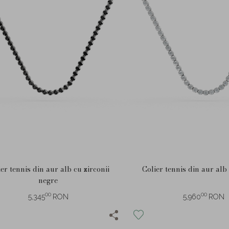
ier tennis din aur alb cu zirconii
Colier tennis din aur alb 
negre
00
00
5,345
RON
5,960
RON