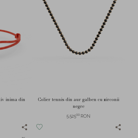
iv inima din
Colier tennis din aur galben cu zirconii
negre
00
5,525
RON