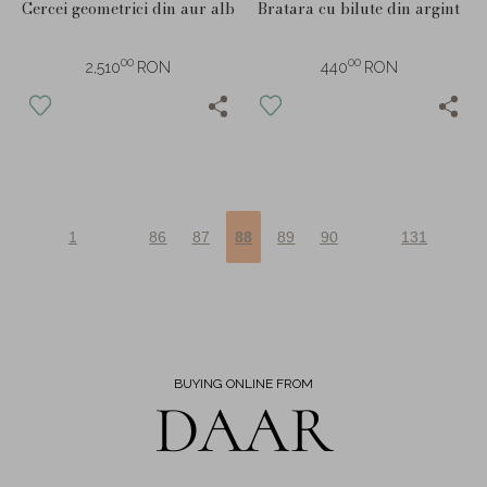
Cercei geometrici din aur alb
Bratara cu bilute din argint
00
00
2,510
RON
440
RON
1
86
87
88
89
90
131
BUYING ONLINE FROM
DAAR