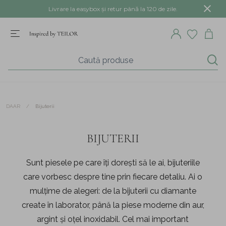
Livrare la easybox și retur până la 120 de zile.
/
Bijuterii
DAAR
BIJUTERII
Sunt piesele pe care îți dorești să le ai, bijuteriile
care vorbesc despre tine prin fiecare detaliu. Ai o
mulțime de alegeri: de la bijuterii cu diamante
create în laborator, până la piese moderne din aur,
argint și oțel inoxidabil. Cel mai important