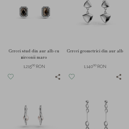
Cercei stud din aur alb cu
Cercei geometrici din aur alb
zirconii maro
00
00
1,215
RON
1,140
RON