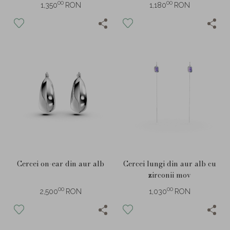
00
00
1,350
RON
1,180
RON
Cercei on-ear din aur alb
Cercei lungi din aur alb cu
zirconii mov
00
00
2,500
RON
1,030
RON