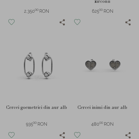
zirconii
00
00
2,350
RON
625
RON
Cercei goemetrici din aur alb
Cercei inimi din aur alb
00
00
935
RON
480
RON