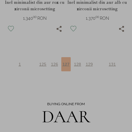
Inel minimalist din aur roz cu
Inel minimalist din aur alb cu
zirconii microsetting
zirconii microsetting
00
00
1,340
RON
1,370
RON
1
125
126
127
128
129
131
BUYING ONLINE FROM
DAAR