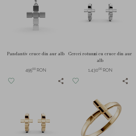
Pandantiv cruce din aur alb
Cercei rotunzi cu cruce din aur
alb
00
00
495
RON
1,430
RON