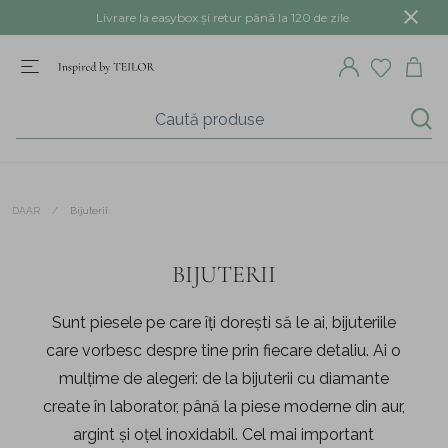
Livrare la easybox și retur până la 120 de zile.
/
Bijuterii
DAAR
BIJUTERII
Sunt piesele pe care îți dorești să le ai, bijuteriile
care vorbesc despre tine prin fiecare detaliu. Ai o
mulțime de alegeri: de la bijuterii cu diamante
create în laborator, până la piese moderne din aur,
argint și oțel inoxidabil. Cel mai important