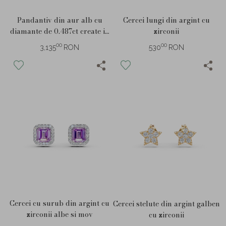
Pandantiv din aur alb cu
Cercei lungi din argint cu
diamante de 0.487ct create in
zirconii
laborator
00
00
3,135
RON
530
RON
Cercei cu surub din argint cu
Cercei stelute din argint galben
zirconii albe si mov
cu zirconii