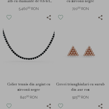
alb cu diamante de 0.64ct
cu zirconii negre
create in laborator
00
00
5,460
RON
720
RON
Cercei triunghiulari cu surub
Colier tennis din argint cu
din aur roz
zirconii negre
00
00
925
RON
840
RON