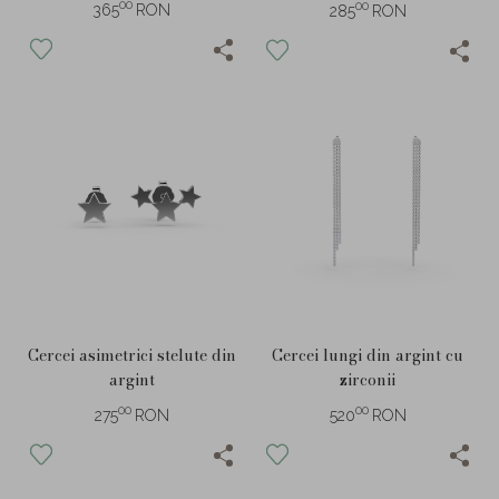
00
00
365
RON
285
RON
Cercei asimetrici stelute din
Cercei lungi din argint cu
argint
zirconii
00
00
275
RON
520
RON