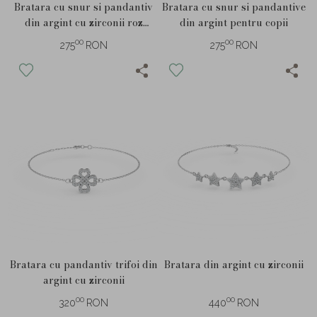
Bratara cu snur si pandantiv
Bratara cu snur si pandantive
din argint cu zirconii roz
din argint pentru copii
pentru copii
00
00
275
RON
275
RON
Bratara cu pandantiv trifoi din
Bratara din argint cu zirconii
argint cu zirconii
00
00
320
RON
440
RON