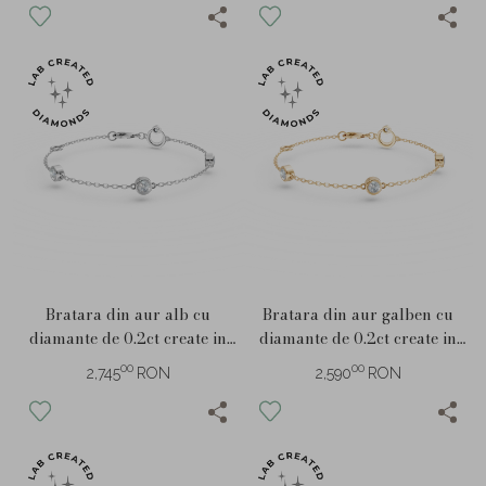
Bratara din aur alb cu
Bratara din aur galben cu
diamante de 0.2ct create in
diamante de 0.2ct create in
laborator
laborator
00
00
2,745
RON
2,590
RON