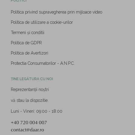
POLITICI
Politica privind supravegherea prin mijloace video
Politica de utilizare a cookie-urilor
Termeni și conditii
Politica de GDPR
Politica de Avertizori
Protectia Consumatorilor - A.N.P.C.
ȚINE LEGĂTURA CU NOI
Reprezentanții noștri
vă stau la dispozitie.
Luni - Vineri: 09:00 - 18:00
+40 720 004 007
contact@daar.ro