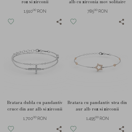
roz si zirconii
alb cu zirconia mov solitaire
00
00
1,910
RON
785
RON
Bratara dubla cu pandantiv
Bratara cu pandantiv stea din
cruce din aur alb si zirconii
aur alb-roz si zirconii
00
00
1,700
RON
1,495
RON