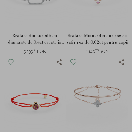
Bratara din aur alb cu
Bratara Minnie din aur roz cu
diamante de 0.4ct create in
safir roz de 0.02ct pentru copii
laborator
00
00
5,295
RON
1,140
RON