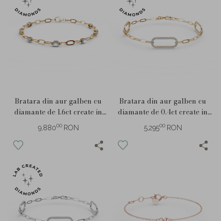
Bratara din aur galben cu
Bratara din aur galben cu
diamante de 1.6ct create in
diamante de 0.4ct create in
laborator
laborator
00
00
9,880
RON
5,295
RON