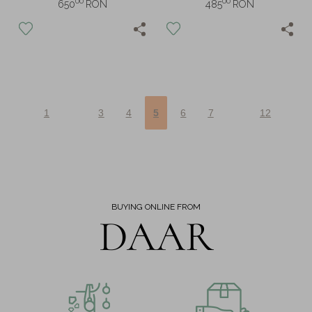
00
00
650
RON
485
RON
laborator
1
3
4
5
6
7
12
BUYING ONLINE FROM
DAAR