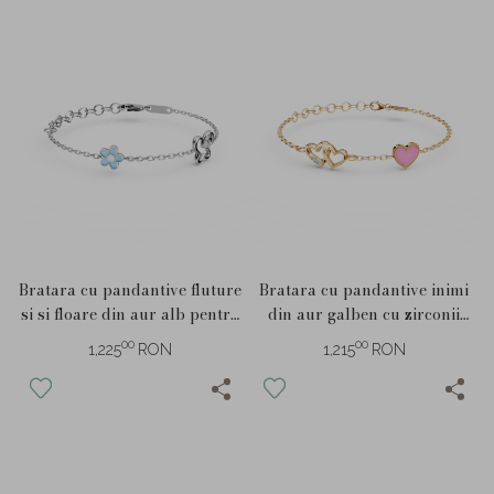
Bratara cu pandantive fluture
Bratara cu pandantive inimi
si si floare din aur alb pentru
din aur galben cu zirconii
copii
pentru copii
00
00
1,225
RON
1,215
RON