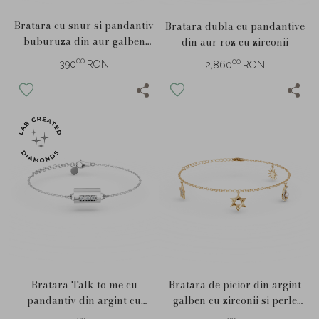
Bratara cu snur si pandantiv
Bratara dubla cu pandantive
buburuza din aur galben
din aur roz cu zirconii
pentru copii
00
00
390
RON
2,860
RON
Bratara Talk to me cu
Bratara de picior din argint
pandantiv din argint cu
galben cu zirconii si perle
diamante de 0.1ct create in
sintetice