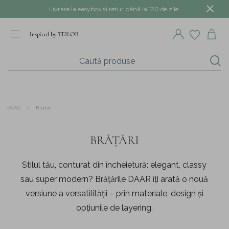
Livrare la easybox și retur până la 120 de zile.
/
Bratari
DAAR
BRĂȚĂRI
Stilul tău, conturat din încheietură: elegant, classy
sau super modern? Brățările DAAR îți arată o nouă
versiune a versatilității – prin materiale, design și
opțiunile de layering.