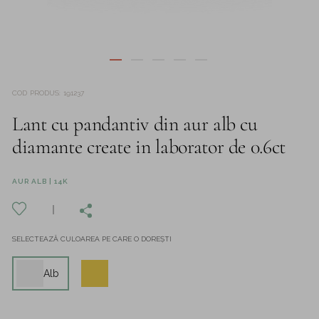
COD PRODUS
:
191237
Lant cu pandantiv din aur alb cu
diamante create in laborator de 0.6ct
AUR ALB | 14K
SELECTEAZĂ CULOAREA PE CARE O DOREȘTI
Alb