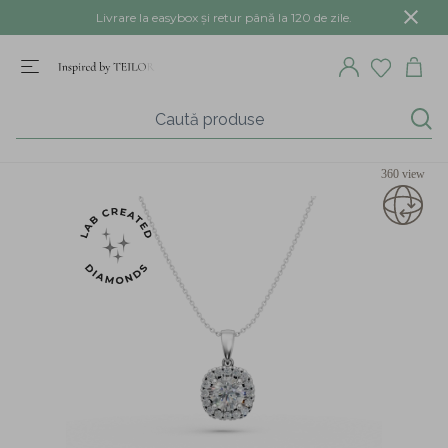
Livrare la easybox și retur până la 120 de zile.
360 view