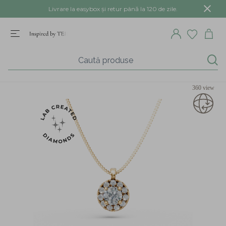
Livrare la easybox și retur până la 120 de zile.
360 view