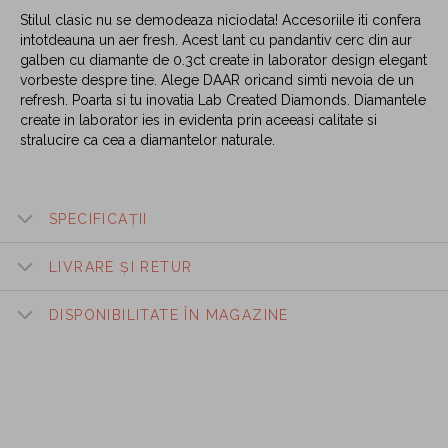
Stilul clasic nu se demodeaza niciodata! Accesoriile iti confera
intotdeauna un aer fresh. Acest lant cu pandantiv cerc din aur
galben cu diamante de 0.3ct create in laborator design elegant
vorbeste despre tine. Alege DAAR oricand simti nevoia de un
refresh. Poarta si tu inovatia Lab Created Diamonds. Diamantele
create in laborator ies in evidenta prin aceeasi calitate si
stralucire ca cea a diamantelor naturale.
SPECIFICAȚII
LIVRARE ȘI RETUR
DISPONIBILITATE ÎN MAGAZINE