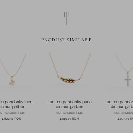
PRODUSE SIMILARE
cu pandantiv inimi
Lant cu pandantiv pana
Lant cu pandan
in aur galben
din aur galben
din aur gal
zirconi
UR GALBEN | 14K
AUR GALBEN | 14K
AUR GALBEN 
1.820
RON
1.910
RON
2.075
R
,
00
,
00
,
00