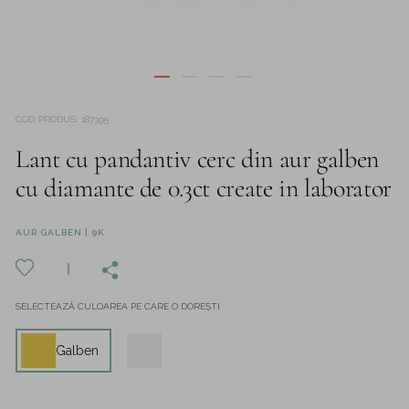
COD PRODUS
:
187395
Lant cu pandantiv cerc din aur galben
cu diamante de 0.3ct create in laborator
AUR GALBEN | 9K
SELECTEAZĂ CULOAREA PE CARE O DOREȘTI
Galben